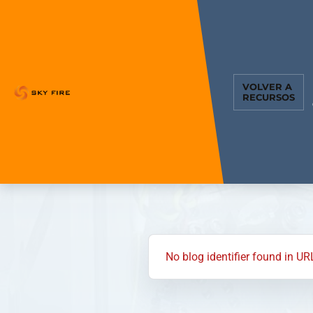
VOLVER A
RECURSOS
No blog identifier found in UR