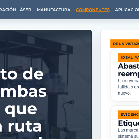
RACIÓN LÁSER
MANUFACTURA
COMPONENTES
APLICACIO
DE UN VISTAZ
IDEAL P
Abast
to de
reem
La mayoría
ombas
fallida o 
nuevo.
s que
EVIDENC
 ruta
Etiqu
Las marcas 
sistema su