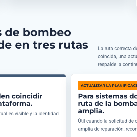
es de bombeo
e en tres rutas
La ruta correcta d
coincida, una act
respalde la conti
ACTUALIZAR LA PLANIFICAC
en coincidir
Para sistemas do
ataforma.
ruta de la bomb
amplia.
al es visible y la identidad
Útil cuando la solicitud d
amplia de reparación, reco