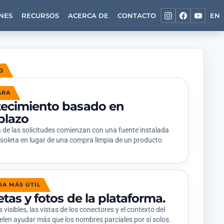
NES
RECURSOS
ACERCA DE
CONTACTO
EN
O
ARA
ecimiento basado en
plazo
 de las solicitudes comienzan con una fuente instalada
obsoleta en lugar de una compra limpia de un producto
IA MÁS ÚTIL
etas y fotos de la plataforma.
visibles, las vistas de los conectores y el contexto del
elen ayudar más que los nombres parciales por sí solos.