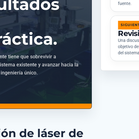
ultados
fuente.
SIGUIEN
Revis
áctica.
Una discus
objetivo de
del sistem
nte tiene que sobrevivir a
istema existente y avanzar hacia la
 ingeniería único.
ión de láser de