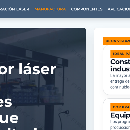
RACIÓN LÁSER
MANUFACTURA
COMPONENTES
APLICACIO
DE UN VISTAZ
IDEAL P
Const
or láser
indust
La mayoría 
entrega de 
continuidad
es
COMPRA
que
Equip
Los progra
producción,