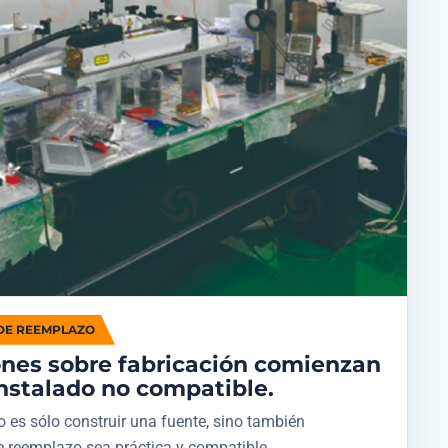
DE REEMPLAZO
ones sobre fabricación comienzan
nstalado no compatible.
o es sólo construir una fuente, sino también
e reemplazo sea práctica y compatible.